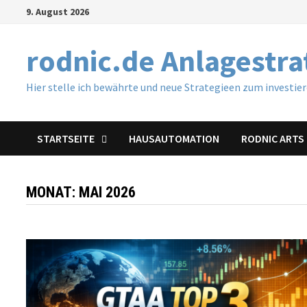
Zum
9. August 2026
Inhalt
springen
rodnic.de Anlagestr
Hier stelle ich bewährte und neue Strategieen zum investie
STARTSEITE
HAUSAUTOMATION
RODNIC ARTS 
MONAT:
MAI 2026