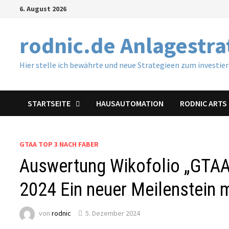
Zum
6. August 2026
Inhalt
springen
rodnic.de Anlagestr
Hier stelle ich bewährte und neue Strategieen zum investie
STARTSEITE
HAUSAUTOMATION
RODNIC ARTS 
GTAA TOP 3 NACH FABER
Auswertung Wikofolio „GTAA
2024 Ein neuer Meilenstein 
von
rodnic
5. Dezember 2024