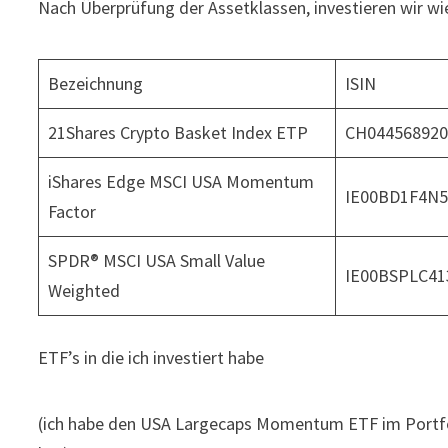
Nach Überprüfung der Assetklassen, investieren wir wie
Bezeichnung
ISIN
21Shares Crypto Basket Index ETP
CH04456892
iShares Edge MSCI USA Momentum
IE00BD1F4N
Factor
SPDR® MSCI USA Small Value
IE00BSPLC41
Weighted
ETF’s in die ich investiert habe
(ich habe den USA Largecaps Momentum ETF im Portfol