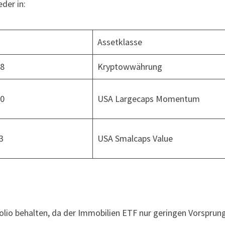
der in:
Assetklasse
08
Kryptowwährung
50
USA Largecaps Momentum
3
USA Smalcaps Value
io behalten, da der Immobilien ETF nur geringen Vorsprun